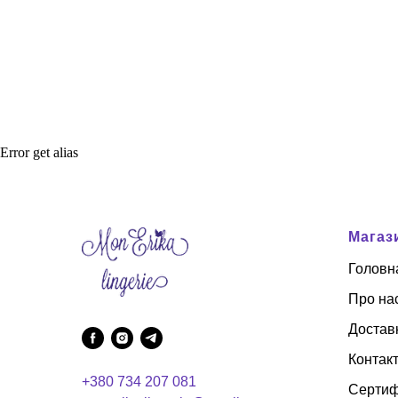
Error get alias
Магаз
Головн
Про на
Достав
Контак
+380 734 207 081
Сертиф