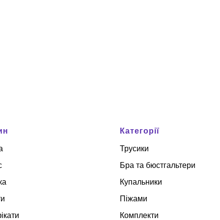
ин
Категорії
а
Трусики
с
Бра та бюстгальтери
ка
Купальники
ти
Піжами
ікати
Комплекти