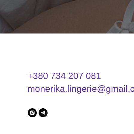
+380 734 207 081
monerika.lingerie@gmail.