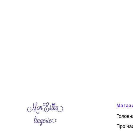
Магаз
Головн
Про на