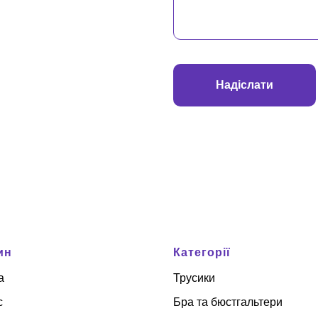
Надіслати
ин
Категорії
а
Трусики
с
Бра та бюстгальтери