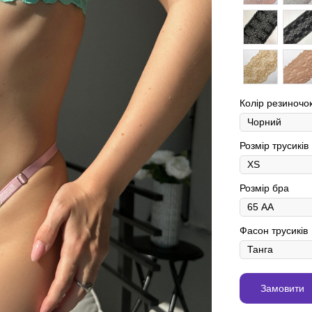
Колір резиночо
Розмір трусиків
Розмір бра
Фасон трусиків
Замовити