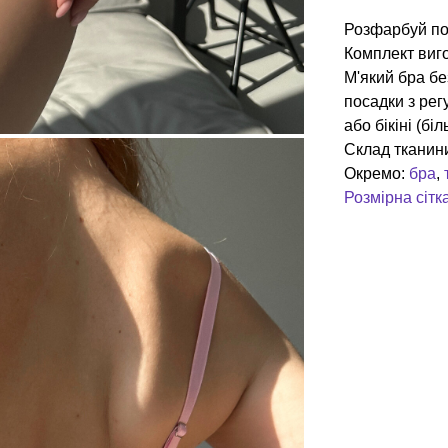
Розфарбуй пох
Комплект виг
М'який бра бе
посадки з рег
або бікіні (бі
Склад тканини
Окремо:
бра
,
Розмірна сітк