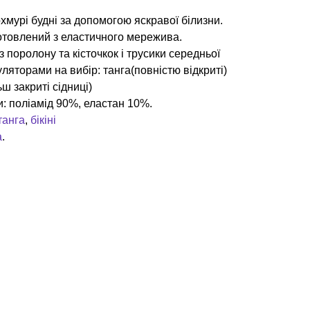
мурі будні за допомогою яскравої білизни.
отовлений з еластичного мережива.
з поролону та кісточкок і трусики середньої
уляторами на вибір: танга(повністю відкриті)
льш закриті сідниці)
: поліамід 90%, еластан 10%.
танга
,
бікіні
а
.